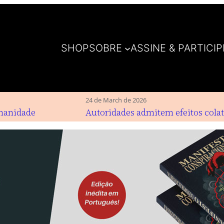
SHOP
SOBRE
ASSINE & PARTICIP
24 de March de 2026
nidade
Autoridades admitem efeitos colater