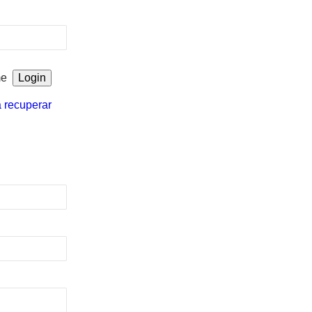
me
a recuperar