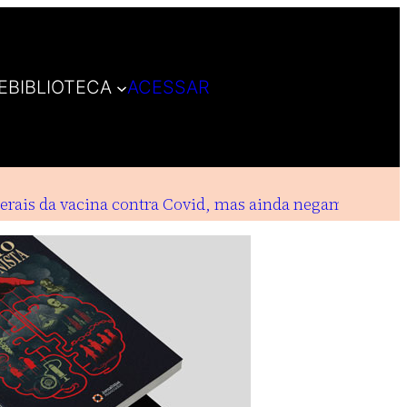
E
BIBLIOTECA
ACESSAR
ais da vacina contra Covid, mas ainda negam indenizaç