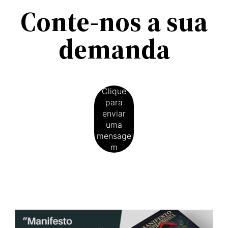
Conte-nos a sua
demanda
Clique
para
enviar
uma
mensage
m