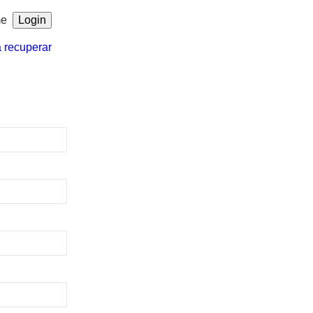
me
a recuperar