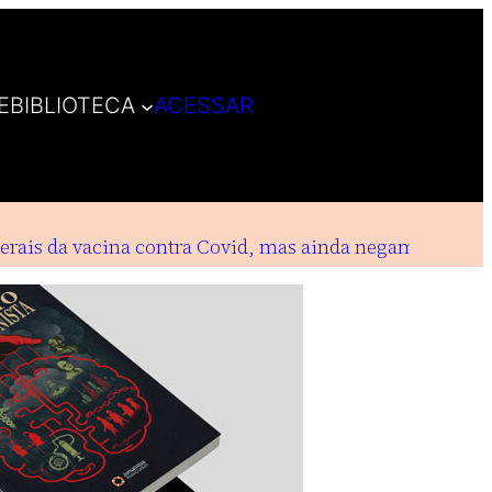
E
BIBLIOTECA
ACESSAR
ais da vacina contra Covid, mas ainda negam indenizaç