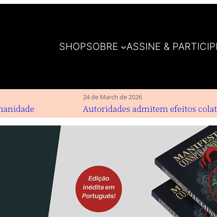
SHOP
SOBRE
ASSINE & PARTICIP
24 de March de 2026
nidade
Autoridades admitem efeitos colater