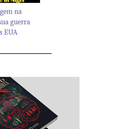
agem na
sua guerra
os EUA