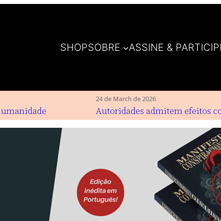
SHOP
SOBRE
ASSINE & PARTICIP
24 de March de 2026
humanidade
Autoridades admitem efeitos cola