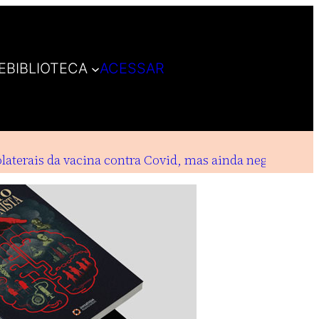
E
BIBLIOTECA
ACESSAR
terais da vacina contra Covid, mas ainda negam indeni