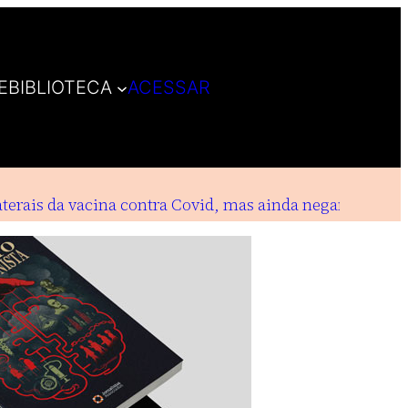
E
BIBLIOTECA
ACESSAR
erais da vacina contra Covid, mas ainda negam indeniz