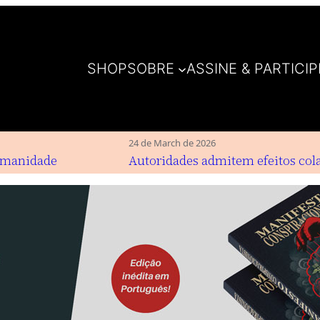
SHOP
SOBRE
ASSINE & PARTICIP
24 de March de 2026
manidade
Autoridades admitem efeitos colat