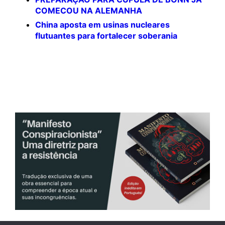
COMECOU NA ALEMANHA
China aposta em usinas nucleares
flutuantes para fortalecer soberania