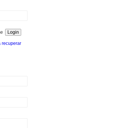
me
a recuperar