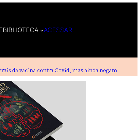
E
BIBLIOTECA
ACESSAR
ais da vacina contra Covid, mas ainda negam indenizaçõ