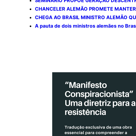
SEMINÁRIO PROPÕE GERAÇÃO DESCENTR
CHANCELER ALEMÃO PROMETE MANTER 
CHEGA AO BRASIL MINISTRO ALEMÃO QU
A pauta de dois ministros alemães no Bras