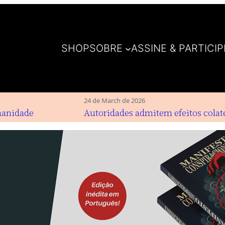
SHOP
SOBRE
ASSINE & PARTICIP
24 de March de 2026
nidade
Autoridades admitem efeitos colater