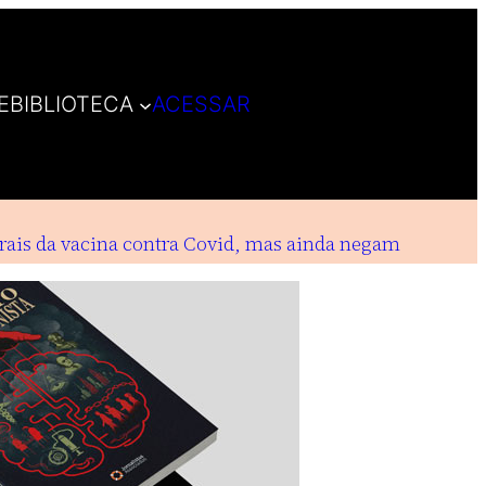
E
BIBLIOTECA
ACESSAR
s da vacina contra Covid, mas ainda negam indenizaçõe