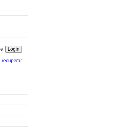
me
a recuperar