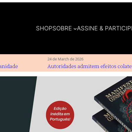
SHOP
SOBRE
ASSINE & PARTICIP
24 de March de 2026
idade
Autoridades admitem efeitos colaterai