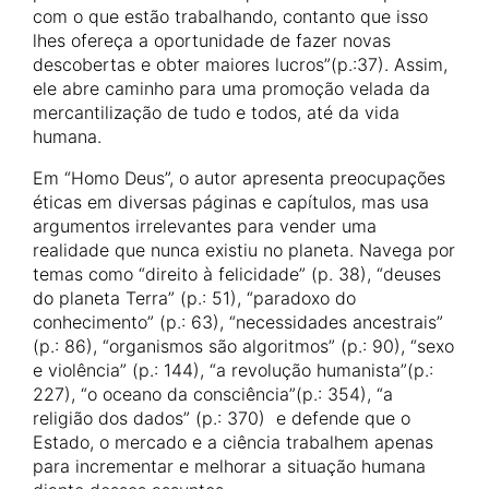
com o que estão trabalhando, contanto que isso
lhes ofereça a oportunidade de fazer novas
descobertas e obter maiores lucros”(p.:37). Assim,
ele abre caminho para uma promoção velada da
mercantilização de tudo e todos, até da vida
humana.
Em “Homo Deus”, o autor apresenta preocupações
éticas em diversas páginas e capítulos, mas usa
argumentos irrelevantes para vender uma
realidade que nunca existiu no planeta. Navega por
temas como “direito à felicidade” (p. 38), “deuses
do planeta Terra” (p.: 51), “paradoxo do
conhecimento” (p.: 63), “necessidades ancestrais”
(p.: 86), “organismos são algoritmos” (p.: 90), “sexo
e violência” (p.: 144), “a revolução humanista”(p.:
227), “o oceano da consciência”(p.: 354), “a
religião dos dados” (p.: 370) e defende que o
Estado, o mercado e a ciência trabalhem apenas
para incrementar e melhorar a situação humana