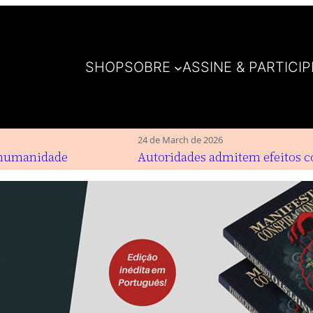
SHOP
SOBRE
ASSINE & PARTICIP
24 de March de 2026
 humanidade
Autoridades admitem efeitos col