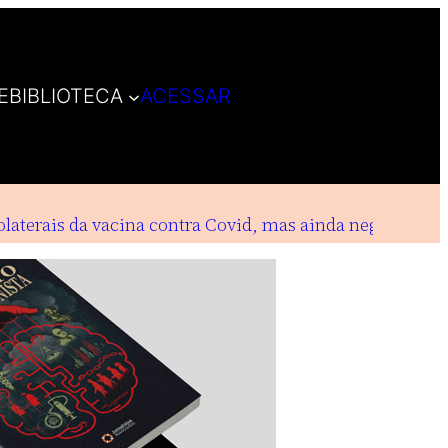
E
BIBLIOTECA
ACESSAR
aterais da vacina contra Covid, mas ainda negam inden