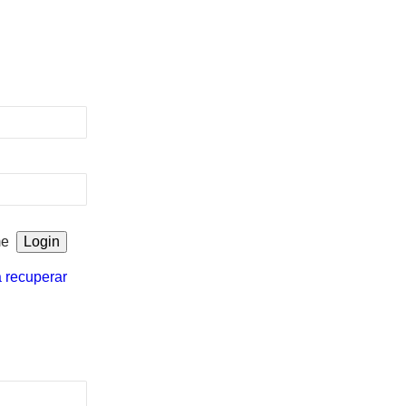
me
a recuperar