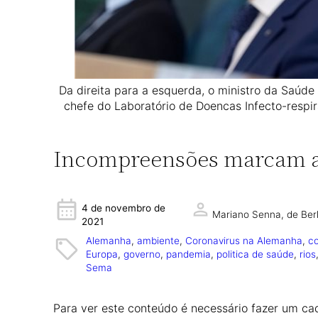
Da direita para a esquerda, o ministro da Saúde
chefe do Laboratório de Doencas Infecto-respir
Incompreensões marcam a
4 de novembro de
Mariano Senna,
de Ber
2021
Alemanha
, 
ambiente
, 
Coronavirus na Alemanha
, 
co
Europa
, 
governo
, 
pandemia
, 
politica de saúde
, 
rios
Sema
Para ver este conteúdo é necessário fazer um cad