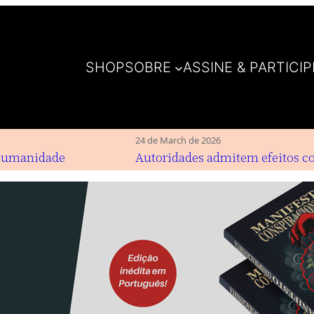
SHOP
SOBRE
ASSINE & PARTICIP
24 de March de 2026
manidade
Autoridades admitem efeitos colat