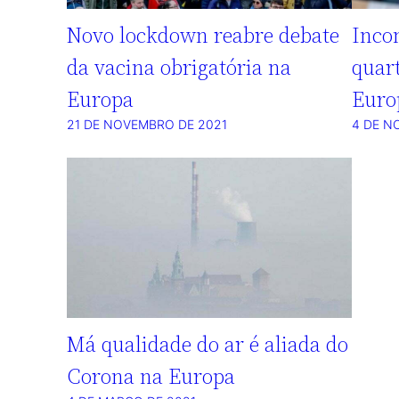
Novo lockdown reabre debate
Inco
da vacina obrigatória na
quar
Europa
Euro
21 DE NOVEMBRO DE 2021
4 DE N
Má qualidade do ar é aliada do
Corona na Europa