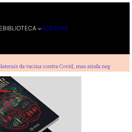
E
BIBLIOTECA
ACESSAR
erais da vacina contra Covid, mas ainda negam indeniz