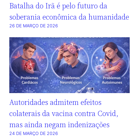
Batalha do Irã é pelo futuro da
soberania econômica da humanidade
26 DE MARÇO DE 2026
Autoridades admitem efeitos
colaterais da vacina contra Covid,
mas ainda negam indenizações
24 DE MARÇO DE 2026