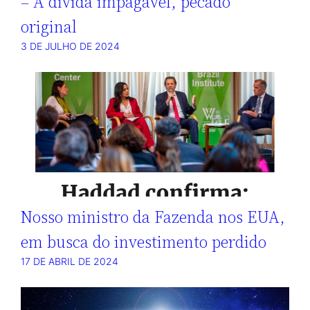
– A dívida impagável, pecado
original
3 DE JULHO DE 2024
Nosso ministro da Fazenda nos EUA,
em busca do investimento perdido
17 DE ABRIL DE 2024