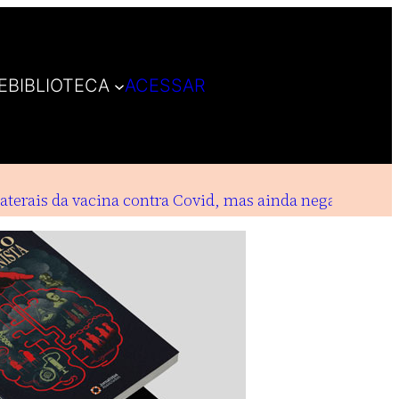
E
BIBLIOTECA
ACESSAR
erais da vacina contra Covid, mas ainda negam indeniz