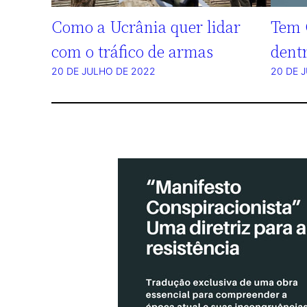
Como a Ucrânia quer lidar
Tem 
com o tráfico de armas
dentr
20 DE JULHO DE 2022
20 DE 