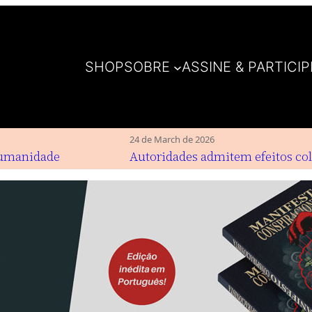
SHOP
SOBRE
ASSINE & PARTICIP
24 de March de 2026
manidade
Autoridades admitem efeitos colat