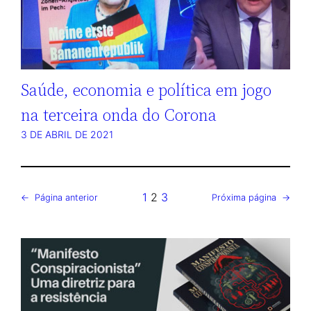
Saúde, economia e política em jogo
na terceira onda do Corona
3 DE ABRIL DE 2021
1
2
3
←
Página anterior
Próxima página
→