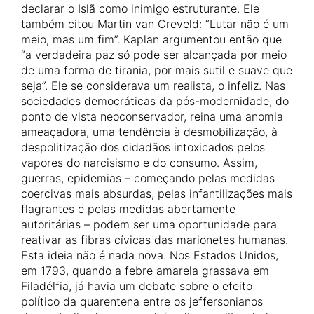
declarar o Islã como inimigo estruturante. Ele
também citou Martin van Creveld: “Lutar não é um
meio, mas um fim”. Kaplan argumentou então que
“a verdadeira paz só pode ser alcançada por meio
de uma forma de tirania, por mais sutil e suave que
seja”. Ele se considerava um realista, o infeliz. Nas
sociedades democráticas da pós-modernidade, do
ponto de vista neoconservador, reina uma anomia
ameaçadora, uma tendência à desmobilização, à
despolitização dos cidadãos intoxicados pelos
vapores do narcisismo e do consumo. Assim,
guerras, epidemias – começando pelas medidas
coercivas mais absurdas, pelas infantilizações mais
flagrantes e pelas medidas abertamente
autoritárias – podem ser uma oportunidade para
reativar as fibras cívicas das marionetes humanas.
Esta ideia não é nada nova. Nos Estados Unidos,
em 1793, quando a febre amarela grassava em
Filadélfia, já havia um debate sobre o efeito
político da quarentena entre os jeffersonianos