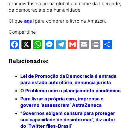
promovidos na arena global em nome da liberdade,
da democracia e da humanidade.
Clique
aqui
para comprar o livro na Amazon.
Compartilhe
Facebook
X
WhatsApp
Messenger
Telegram
Gmail
Email
Print
Sha
Relacionados:
Lei de Promoção da Democracia é entrada
para estado autoritário, denuncia jurista
O Problema com o planejamento pandêmico
Para livrar a própria cara, imprensa e
governo ‘assessoram’ AstraZeneca
“Governos exigem censura para proteger
sua capacidade de desinformar”, diz autor
do ‘Twitter files-Brasil’