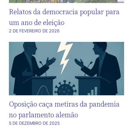
Relatos da democracia popular para
um ano de eleição
2 DE FEVEREIRO DE 2026
Oposição caça metiras da pandemia
no parlamento alemão
5 DE DEZEMBRO DE 2025